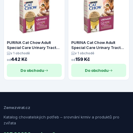
PURINA Cat Chow Adult
PURINA Cat Chow Adult
Special Care Urinary Tract
Special Care Urinary Tract
Health - 4,5 kg
Health - 1,5 kg
v 1 obchodě
v 1 obchodě
442 Kč
159 Kč
od
od
Do obchodu
Do obchodu
Zemezvirat.cz
Katalog chovatelských potřeb – srovnání krmiv a produktů pro
zvířata