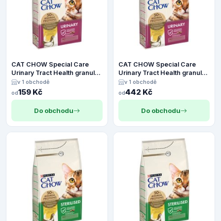
CAT CHOW Special Care
CAT CHOW Special Care
Urinary Tract Health granule
Urinary Tract Health granule
kuře - 1,5 kg
kuře - 4,5 kg
v 1 obchodě
v 1 obchodě
159 Kč
442 Kč
od
od
Do obchodu
Do obchodu