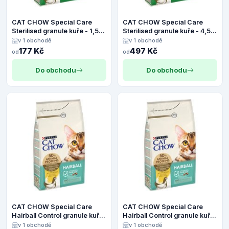
CAT CHOW Special Care
CAT CHOW Special Care
Sterilised granule kuře - 1,5
Sterilised granule kuře - 4,5
kg
kg
v 1 obchodě
v 1 obchodě
177 Kč
497 Kč
od
od
Do obchodu
Do obchodu
CAT CHOW Special Care
CAT CHOW Special Care
Hairball Control granule kuře
Hairball Control granule kuře
- 4,5 kg
- 1,5 kg
v 1 obchodě
v 1 obchodě