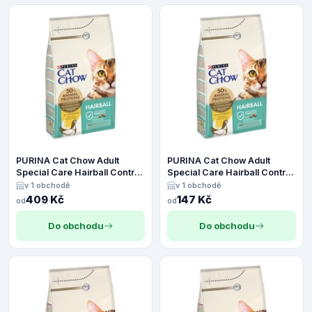
PURINA Cat Chow Adult
PURINA Cat Chow Adult
Special Care Hairball Control
Special Care Hairball Control
- 4,5 kg
- 1,5 kg
v 1 obchodě
v 1 obchodě
409 Kč
147 Kč
od
od
Do obchodu
Do obchodu