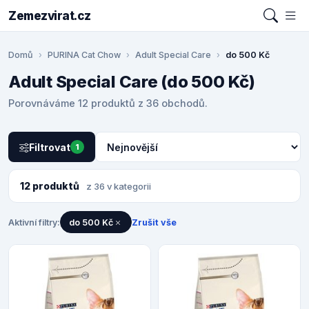
Zemezvirat.cz
Domů
PURINA Cat Chow
Adult Special Care
do 500 Kč
Adult Special Care (do 500 Kč)
Porovnáváme 12 produktů z 36 obchodů.
Filtrovat
1
12 produktů
z 36 v kategorii
Aktivní filtry:
do 500 Kč
Zrušit vše