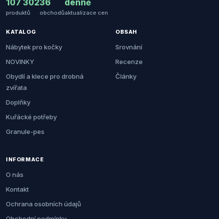
107 302
36
denně
produktů
obchodů
aktualizace cen
KATALOG
OBSAH
Nábytek pro kočky
Srovnání
NOVINKY
Recenze
Obydlí a klece pro drobná
Články
zvířata
Doplňky
Kuřácké potřeby
Granule-pes
INFORMACE
O nás
Kontakt
Ochrana osobních údajů
Obchodní podmínky