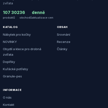
zvířata
107 302
36
denně
produktů
obchodů
aktualizace cen
KATALOG
OBSAH
Nábytek pro kočky
Srovnání
NOVINKY
Recenze
Obydlí a klece pro drobná
Články
zvířata
Doplňky
Kuřácké potřeby
Granule-pes
INFORMACE
O nás
Kontakt