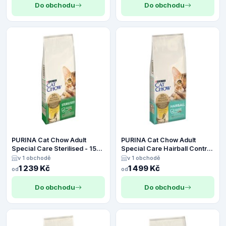
Do obchodu
Do obchodu
PURINA Cat Chow Adult
PURINA Cat Chow Adult
Special Care Sterilised - 15
Special Care Hairball Control
kg
- 15 kg
v 1 obchodě
v 1 obchodě
1 239 Kč
1 499 Kč
od
od
Do obchodu
Do obchodu