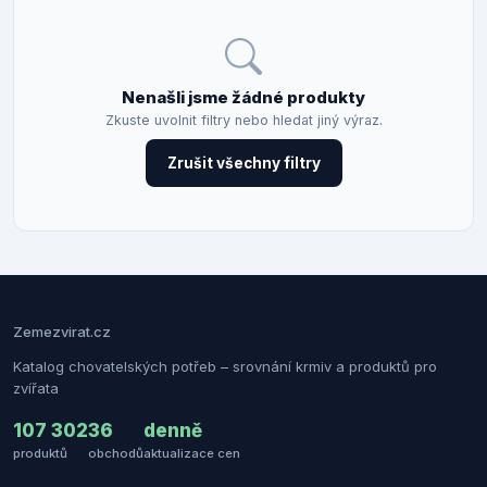
Nenašli jsme žádné produkty
Zkuste uvolnit filtry nebo hledat jiný výraz.
Zrušit všechny filtry
Zemezvirat.cz
Katalog chovatelských potřeb – srovnání krmiv a produktů pro
zvířata
107 302
36
denně
produktů
obchodů
aktualizace cen