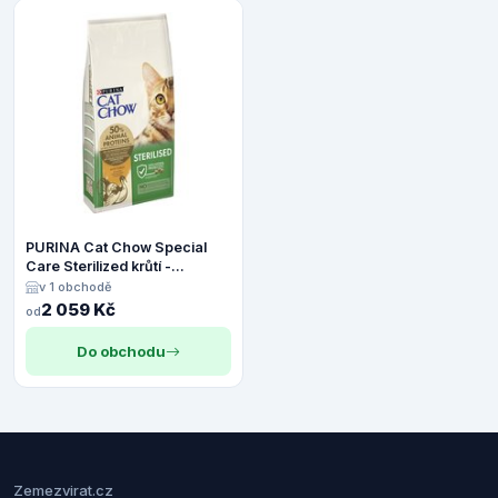
PURINA Cat Chow Special
Care Sterilized krůtí -
Výhodné balení: 2 x 10 kg
v 1 obchodě
2 059 Kč
od
Do obchodu
Zemezvirat.cz