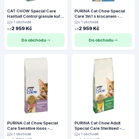
CAT CHOW Special Care
PURINA Cat Chow Special
Hairball Control granule kuře
Care 3in1 s krocanem -
- Výhodné balení 2 x 15 kg
Výhodné balení 2 x 15 kg
v 1 obchodě
v 1 obchodě
2 959 Kč
2 959 Kč
od
od
Do obchodu
Do obchodu
PURINA Cat Chow Special
PURINA Cat Chow Adult
Care Sensitive losos -
Special Care Sterilised -
Výhodné balení 2 x 15 kg
Výhodné balení 2 x 15 kg
v 1 obchodě
v 1 obchodě