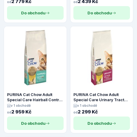
2 779 Kč
2 439 Kč
od
od
Do obchodu
Do obchodu
PURINA Cat Chow Adult
PURINA Cat Chow Adult
Special Care Hairball Control
Special Care Urinary Tract
- Výhodné balení 2 x 15 kg
Health - Výhodné balení 2 x
v 1 obchodě
v 1 obchodě
15 kg
2 959 Kč
2 299 Kč
od
od
Do obchodu
Do obchodu