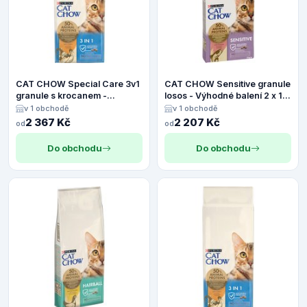
CAT CHOW Special Care 3v1
CAT CHOW Sensitive granule
granule s krocanem -
losos - Výhodné balení 2 x 15
Výhodné balení 2 x 15 kg
kg
v 1 obchodě
v 1 obchodě
2 367 Kč
2 207 Kč
od
od
Do obchodu
Do obchodu