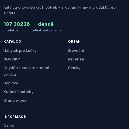
Katalog chovatelských potřeb – srovnání krmiv a produktů pro
zvířata
107 302
36
denně
produktů
obchodů
aktualizace cen
KATALOG
OBSAH
Nábytek pro kočky
Srovnání
NOVINKY
Recenze
Obydlí a klece pro drobná
Články
zvířata
Doplňky
Kuřácké potřeby
Granule-pes
INFORMACE
O nás