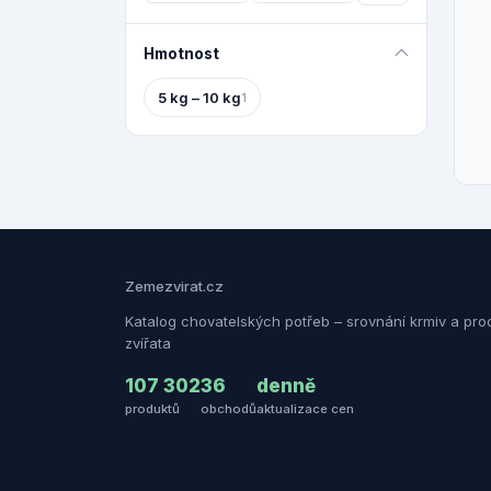
Hmotnost
5 kg – 10 kg
1
Zemezvirat.cz
Katalog chovatelských potřeb – srovnání krmiv a pro
zvířata
107 302
36
denně
produktů
obchodů
aktualizace cen