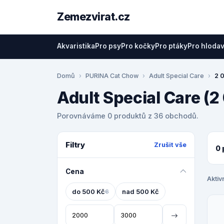
Zemezvirat.cz
Akvaristika
Pro psy
Pro kočky
Pro ptáky
Pro hloda
Domů
PURINA Cat Chow
Adult Special Care
2 
Adult Special Care (2
Porovnáváme 0 produktů z 36 obchodů.
Filtry
Zrušit vše
0 
Cena
Aktivn
do 500 Kč
nad 500 Kč
6