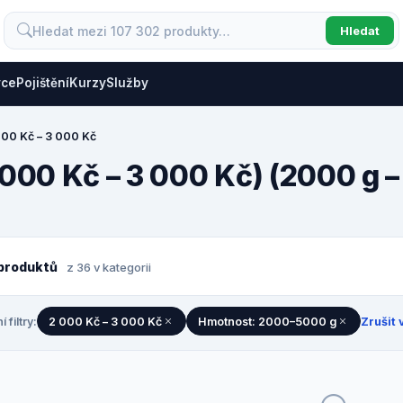
Hledat
vce
Pojištění
Kurzy
Služby
000 Kč – 3 000 Kč
 000 Kč – 3 000 Kč) (2000 g 
produktů
z 36 v kategorii
í filtry:
2 000 Kč – 3 000 Kč
Hmotnost: 2000–5000 g
Zrušit 