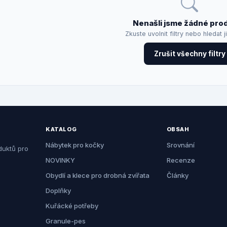
Nenašli jsme žádné pro
Zkuste uvolnit filtry nebo hledat j
Zrušit všechny filtry
KATALOG
OBSAH
Nábytek pro kočky
Srovnání
duktů pro
NOVINKY
Recenze
Obydlí a klece pro drobná zvířata
Články
Doplňky
Kuřácké potřeby
Granule-pes