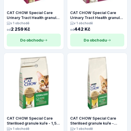
CAT CHOW Special Care
CAT CHOW Special Care
Urinary Tract Health granule
Urinary Tract Health granule
kuře - Výhodné balení 2 x 15
kuře - 4,5 kg
v 1 obchodě
v 1 obchodě
kg
2 259 Kč
442 Kč
od
od
Do obchodu
Do obchodu
CAT CHOW Special Care
CAT CHOW Special Care
Sterilised granule kuře - 1,5
Sterilised granule kuře -
kg
Výhodné balení 2 x 15 kg
v 1 obchodě
v 1 obchodě