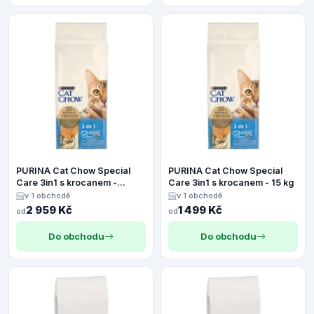
PURINA Cat Chow Special
PURINA Cat Chow Special
Care 3in1 s krocanem -
Care 3in1 s krocanem - 15 kg
Výhodné balení 2 x 15 kg
v 1 obchodě
v 1 obchodě
2 959 Kč
1 499 Kč
od
od
Do obchodu
Do obchodu