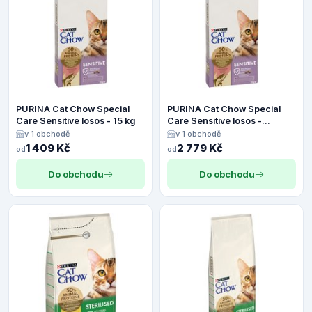
PURINA Cat Chow Special
PURINA Cat Chow Special
Care Sensitive losos - 15 kg
Care Sensitive losos -
Výhodné balení 2 x 15 kg
v 1 obchodě
v 1 obchodě
1 409 Kč
2 779 Kč
od
od
Do obchodu
Do obchodu