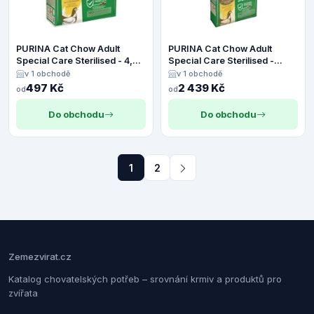
PURINA Cat Chow Adult
PURINA Cat Chow Adult
Special Care Sterilised - 4,5
Special Care Sterilised -
kg
Výhodné balení 2 x 15 kg
v 1 obchodě
v 1 obchodě
497 Kč
2 439 Kč
od
od
Do obchodu
Do obchodu
1
2
Zemezvirat.cz
Katalog chovatelských potřeb – srovnání krmiv a produktů pro
zvířata