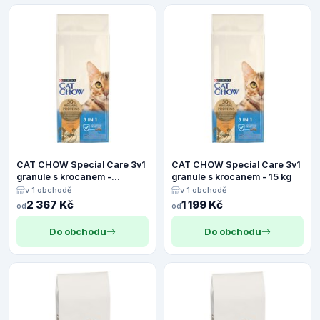
CAT CHOW Special Care 3v1
CAT CHOW Special Care 3v1
granule s krocanem -
granule s krocanem - 15 kg
Výhodné balení 2 x 15 kg
v 1 obchodě
v 1 obchodě
2 367 Kč
1 199 Kč
od
od
Do obchodu
Do obchodu