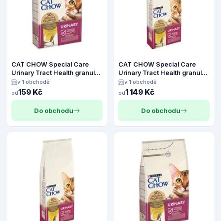
CAT CHOW Special Care
CAT CHOW Special Care
Urinary Tract Health granule
Urinary Tract Health granule
kuře - 1,5 kg
kuře - 15 kg
v 1 obchodě
v 1 obchodě
159 Kč
1 149 Kč
od
od
Do obchodu
Do obchodu