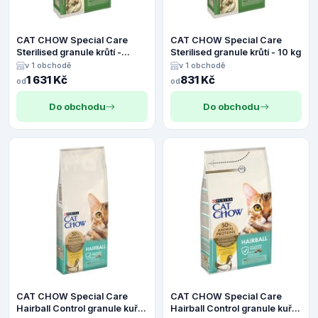
CAT CHOW Special Care
CAT CHOW Special Care
Sterilised granule krůtí -
Sterilised granule krůtí - 10 kg
Výhodné balení: 2 x 10 kg
v 1 obchodě
v 1 obchodě
1 631 Kč
831 Kč
od
od
Do obchodu
Do obchodu
CAT CHOW Special Care
CAT CHOW Special Care
Hairball Control granule kuře
Hairball Control granule kuře