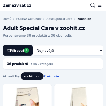
Zemezvirat.cz
Domů
PURINA Cat Chow
Adult Special Care
zoohit.cz
Adult Special Care v zoohit.cz
Porovnáváme 36 produktů z 36 obchodů.
Filtrovat
1
36 produktů
z 36 v kategorii
Aktivní filtry:
zoohit.cz
Zrušit vše