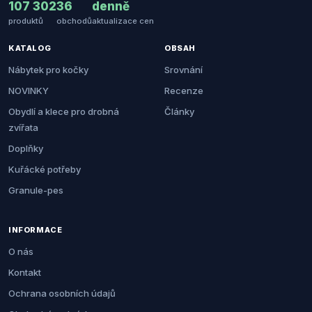
107 302
36
denně
produktů
obchodů
aktualizace cen
KATALOG
OBSAH
Nábytek pro kočky
Srovnání
NOVINKY
Recenze
Obydlí a klece pro drobná
Články
zvířata
Doplňky
Kuřácké potřeby
Granule-pes
INFORMACE
O nás
Kontakt
Ochrana osobních údajů