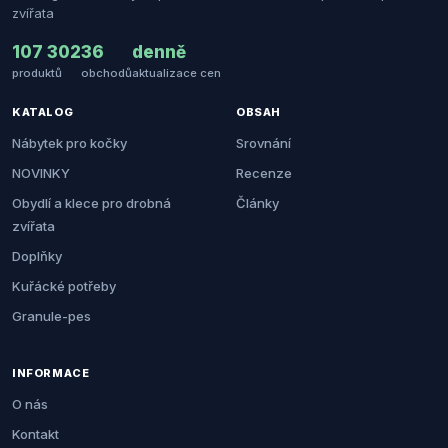
zvířata
107 302
36
denně
produktů
obchodů
aktualizace cen
KATALOG
OBSAH
Nábytek pro kočky
Srovnání
NOVINKY
Recenze
Obydlí a klece pro drobná
Články
zvířata
Doplňky
Kuřácké potřeby
Granule-pes
INFORMACE
O nás
Kontakt