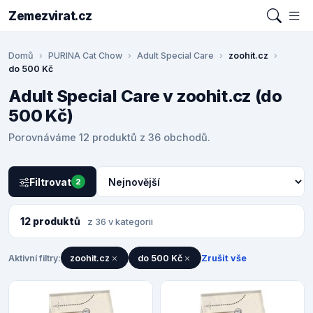
Zemezvirat.cz
Domů
PURINA Cat Chow
Adult Special Care
zoohit.cz
do 500 Kč
Adult Special Care v zoohit.cz (do
500 Kč)
Porovnáváme 12 produktů z 36 obchodů.
Filtrovat
2
12 produktů
z 36 v kategorii
Aktivní filtry:
zoohit.cz
do 500 Kč
Zrušit vše