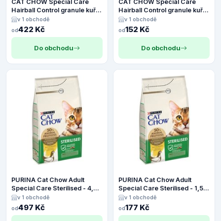
CAT CHOW Special Care
CAT CHOW Special Care
Hairball Control granule kuře
Hairball Control granule kuře
- 4,5 kg
- 1,5 kg
v 1 obchodě
v 1 obchodě
422 Kč
152 Kč
od
od
Do obchodu
Do obchodu
PURINA Cat Chow Adult
PURINA Cat Chow Adult
Special Care Sterilised - 4,5
Special Care Sterilised - 1,5
kg
kg
v 1 obchodě
v 1 obchodě
497 Kč
177 Kč
od
od