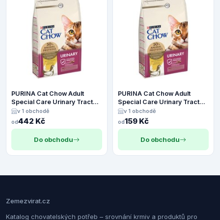
PURINA Cat Chow Adult
PURINA Cat Chow Adult
Special Care Urinary Tract
Special Care Urinary Tract
Health - 4,5 kg
Health - 1,5 kg
v 1 obchodě
v 1 obchodě
442 Kč
159 Kč
od
od
Do obchodu
Do obchodu
Zemezvirat.cz
Katalog chovatelských potřeb – srovnání krmiv a produktů pro