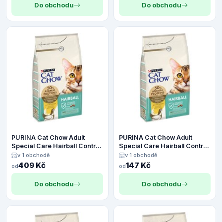
Do obchodu
Do obchodu
PURINA Cat Chow Adult
PURINA Cat Chow Adult
Special Care Hairball Control
Special Care Hairball Control
- 4,5 kg
- 1,5 kg
v 1 obchodě
v 1 obchodě
409 Kč
147 Kč
od
od
Do obchodu
Do obchodu