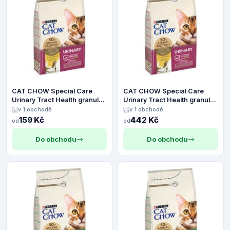
CAT CHOW Special Care
CAT CHOW Special Care
Urinary Tract Health granule
Urinary Tract Health granule
kuře - 1,5 kg
kuře - 4,5 kg
v 1 obchodě
v 1 obchodě
159 Kč
442 Kč
od
od
Do obchodu
Do obchodu