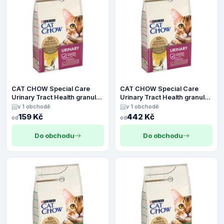
CAT CHOW Special Care
CAT CHOW Special Care
Urinary Tract Health granule
Urinary Tract Health granule
kuře - 1,5 kg
kuře - 4,5 kg
v 1 obchodě
v 1 obchodě
159 Kč
442 Kč
od
od
Do obchodu
Do obchodu