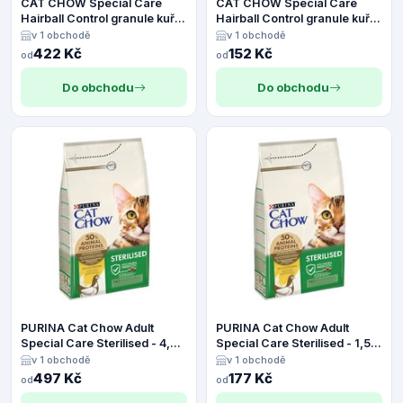
CAT CHOW Special Care
CAT CHOW Special Care
Hairball Control granule kuře
Hairball Control granule kuře
- 4,5 kg
- 1,5 kg
v 1 obchodě
v 1 obchodě
422 Kč
152 Kč
od
od
Do obchodu
Do obchodu
PURINA Cat Chow Adult
PURINA Cat Chow Adult
Special Care Sterilised - 4,5
Special Care Sterilised - 1,5
kg
kg
v 1 obchodě
v 1 obchodě
497 Kč
177 Kč
od
od