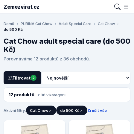
Zemezvirat.cz
Domů
PURINA Cat Chow
Adult Special Care
Cat Chow
do 500 Kč
Cat Chow adult special care (do 500
Kč)
Porovnáváme 12 produktů z 36 obchodů.
Filtrovat
2
12 produktů
z 36 v kategorii
Aktivní filtry:
Cat Chow
do 500 Kč
Zrušit vše