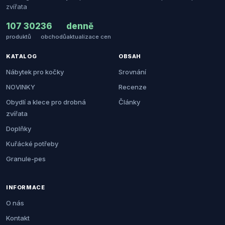
zvířata
107 302
36
denně
produktů
obchodů
aktualizace cen
KATALOG
OBSAH
Nábytek pro kočky
Srovnání
NOVINKY
Recenze
Obydlí a klece pro drobná
Články
zvířata
Doplňky
Kuřácké potřeby
Granule-pes
INFORMACE
O nás
Kontakt