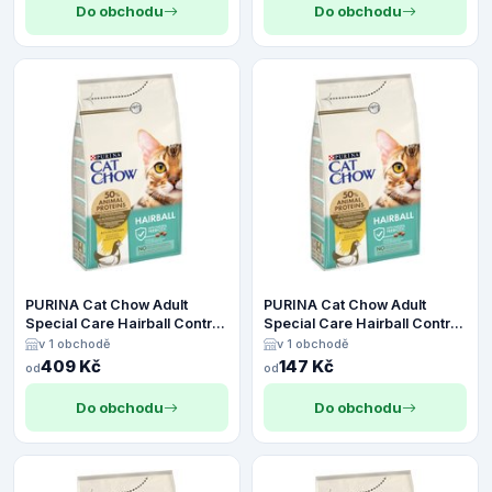
Do obchodu
Do obchodu
PURINA Cat Chow Adult
PURINA Cat Chow Adult
Special Care Hairball Control
Special Care Hairball Control
- 4,5 kg
- 1,5 kg
v 1 obchodě
v 1 obchodě
409 Kč
147 Kč
od
od
Do obchodu
Do obchodu