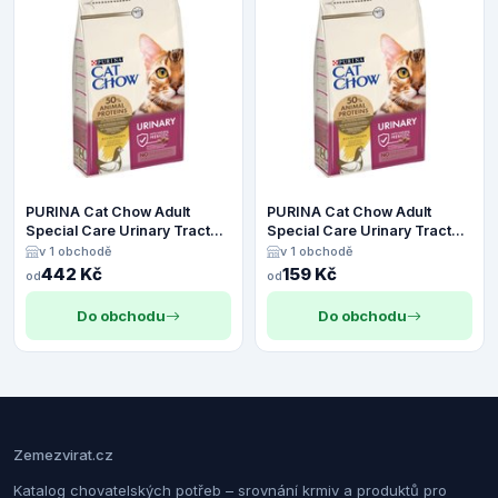
PURINA Cat Chow Adult
PURINA Cat Chow Adult
Special Care Urinary Tract
Special Care Urinary Tract
Health - 4,5 kg
Health - 1,5 kg
v 1 obchodě
v 1 obchodě
442 Kč
159 Kč
od
od
Do obchodu
Do obchodu
Zemezvirat.cz
Katalog chovatelských potřeb – srovnání krmiv a produktů pro