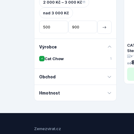
2 000 Kč – 3 000 Kč
11
nad 3 000 Kč
CAT
Výrobce
Ste
10 
v
Cat Chow
1
od
Obchod
Hmotnost
Zemezvirat.cz