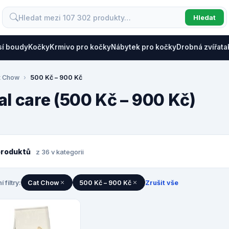
Hledat
sí boudy
Kočky
Krmivo pro kočky
Nábytek pro kočky
Drobná zvířata
t Chow
500 Kč – 900 Kč
al care (500 Kč – 900 Kč)
produktů
z 36 v kategorii
í filtry:
Cat Chow
500 Kč – 900 Kč
Zrušit vše