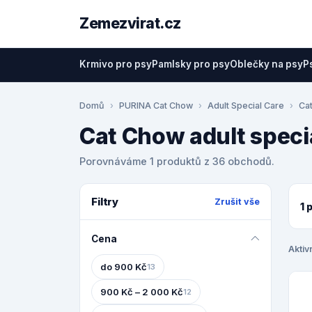
Zemezvirat.cz
Krmivo pro psy
Pamlsky pro psy
Oblečky na psy
P
Domů
PURINA Cat Chow
Adult Special Care
Ca
Cat Chow adult speci
Porovnáváme 1 produktů z 36 obchodů.
Filtry
Zrušit vše
1 
Cena
Aktivn
do 900 Kč
13
900 Kč – 2 000 Kč
12