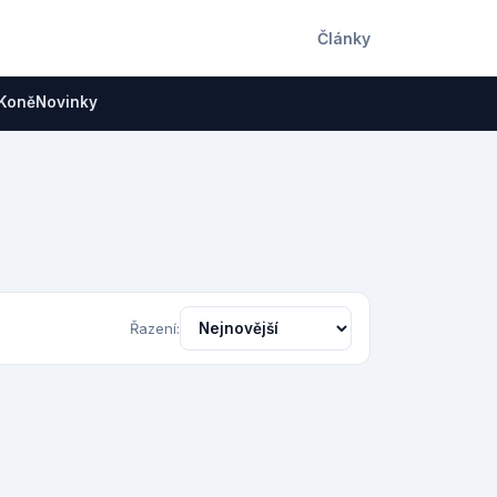
Články
Koně
Novinky
Řazení: