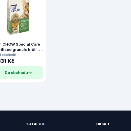
 CHOW Special Care
rilised granule krůtí -
kg
 1 obchodě
831 Kč
Do obchodu
KATALOG
OBSAH