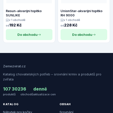
Resun-akvarijní topítko
UnionStar-akvarijní topítko
SUNLIKE
RH 9000
v 1 obchodě
v 1 obchodě
192 Kč
228 Kč
od
od
Do obchodu
Do obchodu
Zemezvirat.cz
Katalog chovatelských potřeb – srovnání krmiv a produktů pro
zvířata
107 302
36
denně
produktů
obchodů
aktualizace cen
KATALOG
OBSAH
Nábytek pro kočky
Srovnání