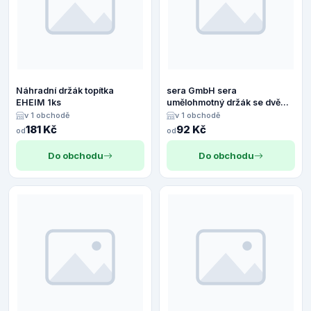
Náhradní držák topítka
sera GmbH sera
EHEIM 1ks
umělohmotný držák se dvěma
přísavkami 23 mm
v 1 obchodě
v 1 obchodě
181 Kč
92 Kč
od
od
Do obchodu
Do obchodu