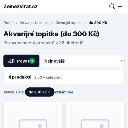
Zemezvirat.cz
Domů
Akvarijní technika
Akvarijní topítka
do 300 Kč
Akvarijní topítka (do 300 Kč)
Porovnáváme 4 produktů z 36 obchodů.
Filtrovat
1
4 produktů
z 53 v kategorii
Aktivní filtry:
do 300 Kč
Zrušit vše