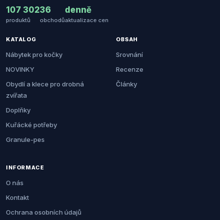
107 302
36
denně
produktů
obchodů
aktualizace cen
KATALOG
OBSAH
Nábytek pro kočky
Srovnání
NOVINKY
Recenze
Obydlí a klece pro drobná
Články
zvířata
Doplňky
Kuřácké potřeby
Granule-pes
INFORMACE
O nás
Kontakt
Ochrana osobních údajů