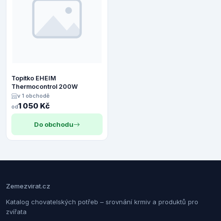
Topítko EHEIM
Thermocontrol 200W
v 1 obchodě
1 050 Kč
od
Do obchodu
Zemezvirat.cz
Katalog chovatelských potřeb – srovnání krmiv a produktů pro
zvířata