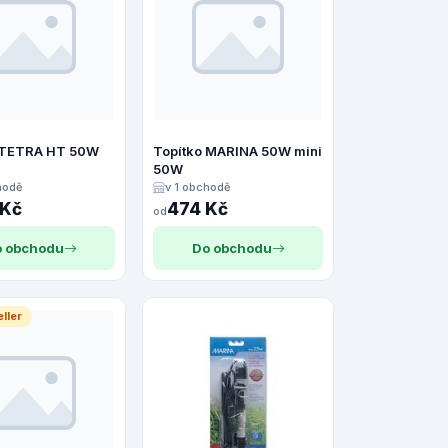
 TETRA HT 50W
Topítko MARINA 50W mini
50W
hodě
v 1 obchodě
 Kč
474 Kč
od
 obchodu
Do obchodu
ller