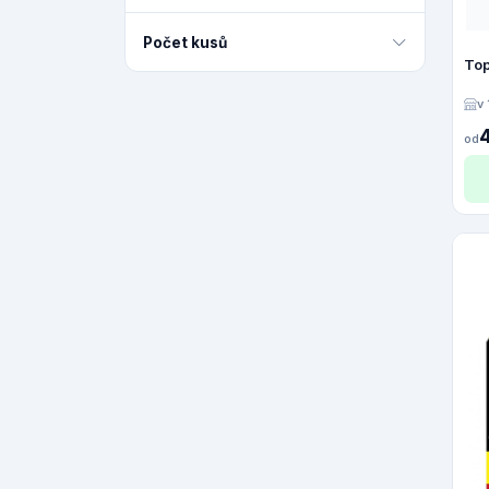
Počet kusů
Top
v
od