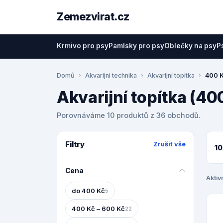
Zemezvirat.cz
Krmivo pro psy
Pamlsky pro psy
Oblečky na psy
P
Domů
Akvarijní technika
Akvarijní topítka
400 K
Akvarijní topítka (40
Porovnáváme 10 produktů z 36 obchodů.
Filtry
Zrušit vše
10
Cena
Aktivn
do 400 Kč
5
400 Kč – 600 Kč
22