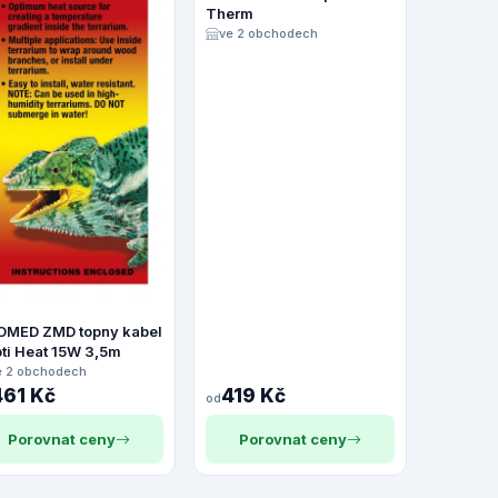
Therm
ve 2 obchodech
OMED ZMD topny kabel
ti Heat 15W 3,5m
e 2 obchodech
461 Kč
419 Kč
od
Porovnat ceny
Porovnat ceny