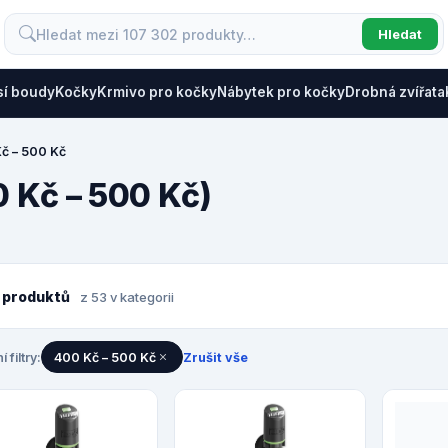
Hledat
sí boudy
Kočky
Krmivo pro kočky
Nábytek pro kočky
Drobná zvířata
č – 500 Kč
0 Kč – 500 Kč)
 produktů
z 53 v kategorii
í filtry:
400 Kč – 500 Kč
Zrušit vše