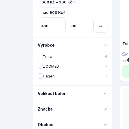
600 Kč – 900 Kč
22
nad 900 Kč
4
Tet
Výrobce
v
Tetra
6
od
ZOOMED
2
Hagen
2
Velikost balení
Značka
Obchod