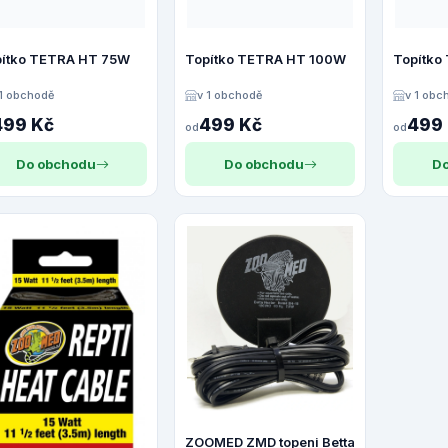
ítko TETRA HT 75W
Topítko TETRA HT 100W
Topítko
 1 obchodě
v 1 obchodě
v 1 obc
499 Kč
499 Kč
499
od
od
Do obchodu
Do obchodu
Do
ZOOMED ZMD topeni Betta