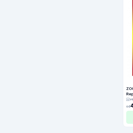
ZO
Rep
v
od