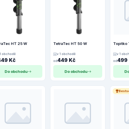
raTec HT 25 W
TetraTec HT 50 W
Topítko
 1 obchodě
v 1 obchodě
v 1 obc
449 Kč
449 Kč
499
od
od
Do obchodu
Do obchodu
Do
Bestse