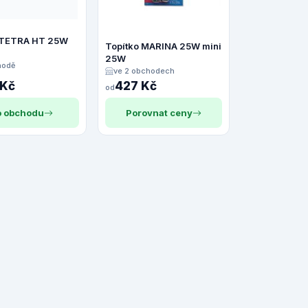
 TETRA HT 25W
Topítko MARINA 25W mini
25W
hodě
ve 2 obchodech
 Kč
427 Kč
od
 obchodu
Porovnat ceny