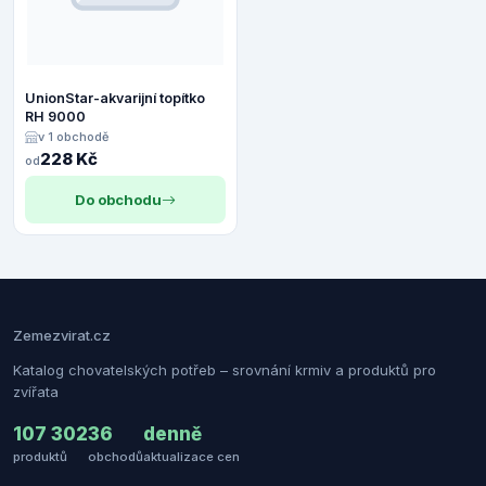
UnionStar-akvarijní topítko
RH 9000
v 1 obchodě
228 Kč
od
Do obchodu
Zemezvirat.cz
Katalog chovatelských potřeb – srovnání krmiv a produktů pro
zvířata
107 302
36
denně
produktů
obchodů
aktualizace cen