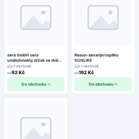
sera GmbH sera
Resun-akvarijní topítko
umělohmotný držák se dvěma
SUNLIKE
přísavkami 23 mm
v 1 obchodě
v 1 obchodě
92 Kč
192 Kč
od
od
Do obchodu
Do obchodu