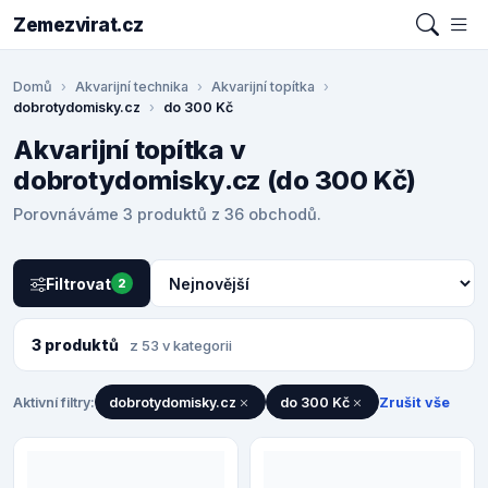
Zemezvirat.cz
Domů
Akvarijní technika
Akvarijní topítka
dobrotydomisky.cz
do 300 Kč
Akvarijní topítka v
dobrotydomisky.cz (do 300 Kč)
Porovnáváme 3 produktů z 36 obchodů.
Filtrovat
2
3 produktů
z 53 v kategorii
Aktivní filtry:
dobrotydomisky.cz
do 300 Kč
Zrušit vše