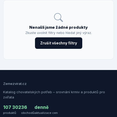
Nenašli jsme žádné produkty
Zkuste uvolnit filtry nebo hledat jiný výraz.
Zrušit všechny filtry
Zemezvirat.cz
Katalog chovatelských potřeb – srovnání krmiv a produktů pro
zvířata
107 302
36
denně
produktů
obchodů
aktualizace cen