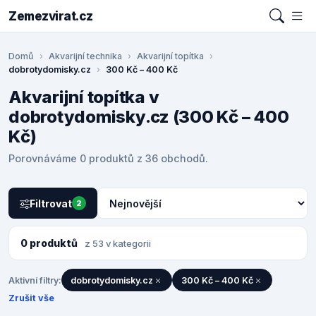
Zemezvirat.cz
Domů
Akvarijní technika
Akvarijní topítka
dobrotydomisky.cz
300 Kč – 400 Kč
Akvarijní topítka v
dobrotydomisky.cz (300 Kč – 400
Kč)
Porovnáváme 0 produktů z 36 obchodů.
Filtrovat
2
0 produktů
z 53 v kategorii
Aktivní filtry:
dobrotydomisky.cz
300 Kč – 400 Kč
Zrušit vše