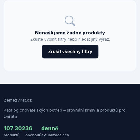
Nenašli jsme žádné produkty
Zkuste uvolnit filtry nebo hledat jiný výraz.
Zrušit všechny filtry
Zemezvirat.cz
Katalog chovatelských potřeb – srovnání krmiv a produktů pro
zvířata
107 302
36
denně
produktů
obchodů
aktualizace cen