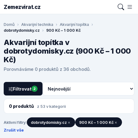
Zemezvirat.cz
Domů
Akvarijní technika
Akvarijní topítka
dobrotydomisky.cz
900 Kč – 1 000 Kč
Akvarijní topítka v
dobrotydomisky.cz (900 Kč – 1 000
Kč)
Porovnáváme 0 produktů z 36 obchodů.
Filtrovat
2
0 produktů
z 53 v kategorii
Aktivní filtry:
dobrotydomisky.cz
900 Kč – 1 000 Kč
Zrušit vše