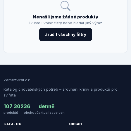
Nenašli jsme žádné produkty
Zkuste uvolnit filtry nebo hledat jiný výraz.
Zrušit všechny filtry
Zemezvirat.cz
Katalog chovatelských potřeb – srovnání krmiv a produktů pro
zvířata
107 302
36
denně
produktů
obchodů
aktualizace cen
KATALOG
OBSAH