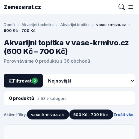
Zemezvirat.cz
Domů
Akvarijní technika
Akvarijní topítka
vase-krmivo.cz
600 Kč – 700 Kč
Akvarijní topítka v vase-krmivo.cz
(600 Kč – 700 Kč)
Porovnáváme 0 produktů z 36 obchodů.
Filtrovat
2
0 produktů
z 53 v kategorii
Aktivní filtry:
vase-krmivo.cz
600 Kč – 700 Kč
Zrušit vše