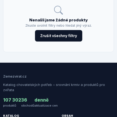
Nenašli jsme žádné produkty
Zkuste uvolnit filtry nebo hledat jiný výraz.
Zrušit všechny filtry
Zemezvirat.cz
Katalog chovatelských potřeb – srovnání krmiv a produktů pro
zvířata
107 302
36
denně
produktů
obchodů
aktualizace cen
KATALOG
OBSAH