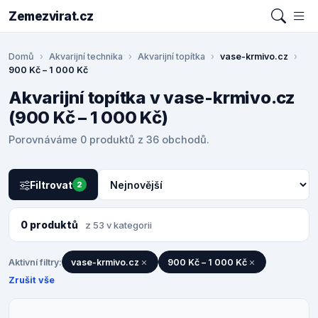
Zemezvirat.cz
Domů
Akvarijní technika
Akvarijní topítka
vase-krmivo.cz
900 Kč – 1 000 Kč
Akvarijní topítka v vase-krmivo.cz
(900 Kč – 1 000 Kč)
Porovnáváme 0 produktů z 36 obchodů.
Filtrovat
2
0 produktů
z 53 v kategorii
Aktivní filtry:
vase-krmivo.cz
900 Kč – 1 000 Kč
Zrušit vše