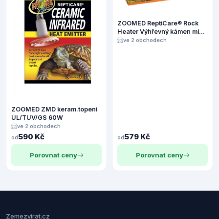
ZOOMED ReptiCare® Rock
Heater Výhřevný kámen mini
5W
ve 2 obchodech
ZOOMED ZMD keram.topeni
UL/TUV/GS 60W
ve 2 obchodech
590 Kč
579 Kč
od
od
Porovnat ceny
Porovnat ceny
Zemezvirat.cz