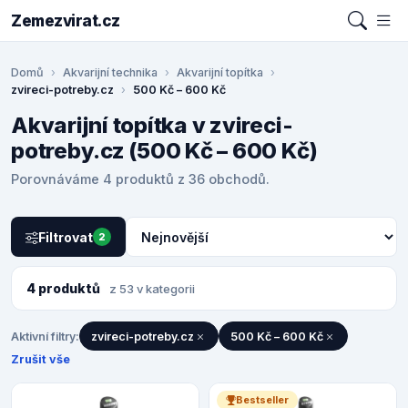
Zemezvirat.cz
Domů
Akvarijní technika
Akvarijní topítka
zvireci-potreby.cz
500 Kč – 600 Kč
Akvarijní topítka v zvireci-
potreby.cz (500 Kč – 600 Kč)
Porovnáváme 4 produktů z 36 obchodů.
Filtrovat
2
4 produktů
z 53 v kategorii
Aktivní filtry:
zvireci-potreby.cz
500 Kč – 600 Kč
Zrušit vše
Bestseller