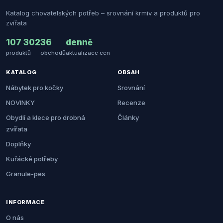
Katalog chovatelských potřeb – srovnání krmiv a produktů pro
zvířata
107 302
36
denně
produktů
obchodů
aktualizace cen
KATALOG
OBSAH
Nábytek pro kočky
Srovnání
NOVINKY
Recenze
Obydlí a klece pro drobná
Články
zvířata
Doplňky
Kuřácké potřeby
Granule-pes
INFORMACE
O nás