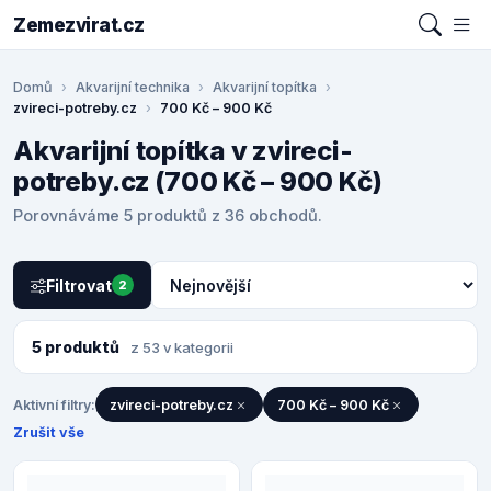
Zemezvirat.cz
Domů
Akvarijní technika
Akvarijní topítka
zvireci-potreby.cz
700 Kč – 900 Kč
Akvarijní topítka v zvireci-
potreby.cz (700 Kč – 900 Kč)
Porovnáváme 5 produktů z 36 obchodů.
Filtrovat
2
5 produktů
z 53 v kategorii
Aktivní filtry:
zvireci-potreby.cz
700 Kč – 900 Kč
Zrušit vše