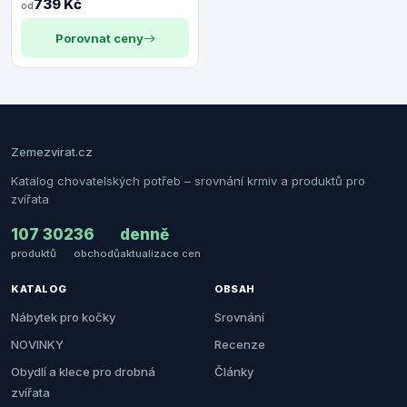
739 Kč
od
Porovnat ceny
Zemezvirat.cz
Katalog chovatelských potřeb – srovnání krmiv a produktů pro
zvířata
107 302
36
denně
produktů
obchodů
aktualizace cen
KATALOG
OBSAH
Nábytek pro kočky
Srovnání
NOVINKY
Recenze
Obydlí a klece pro drobná
Články
zvířata