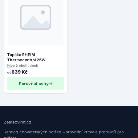
Topítko EHEIM
Thermocontrol 25W
ve 2 obchodech
639 Kč
od
Porovnat ceny
Zemezvirat.cz
Katalog chovatelských potřeb – srovnání krmiv a produktů pro