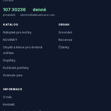
zvířata
107 302
36
denně
produktů
obchodů
aktualizace cen
KATALOG
OBSAH
Nábytek pro kočky
Srovnání
NOVINKY
Recenze
Obydlí a klece pro drobná
Články
zvířata
Doplňky
Kuřácké potřeby
Granule-pes
INFORMACE
O nás
Kontakt