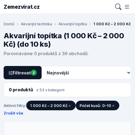
Zemezvirat.cz
Domů
Akvarijní technika
Akvarijní topítka
1 000 Kč – 2 000 Kč
Akvarijní topítka (1 000 Kč – 2 000
Kč) (do 10 ks)
Porovnáváme 0 produktů z 36 obchodů.
Filtrovat
2
0 produktů
z 53 v kategorii
Aktivní filtry:
1 000 Kč – 2 000 Kč
Počet kusů: 0–10
Zrušit vše