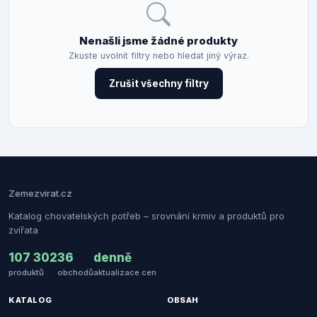
Nenašli jsme žádné produkty
Zkuste uvolnit filtry nebo hledat jiný výraz.
Zrušit všechny filtry
Zemezvirat.cz
Katalog chovatelských potřeb – srovnání krmiv a produktů pro
zvířata
107 302
36
denně
produktů
obchodů
aktualizace cen
KATALOG
OBSAH