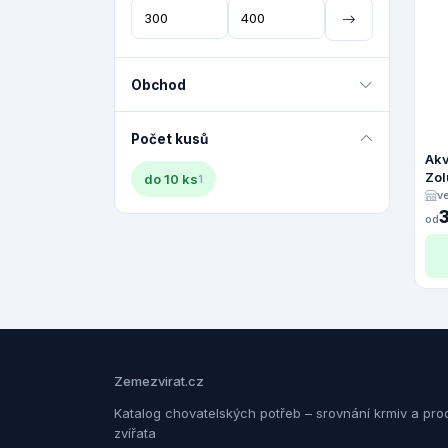
Obchod
Počet kusů
Akv
Zol
do 10 ks
1
v
od
Zemezvirat.cz
Katalog chovatelských potřeb – srovnání krmiv a pro
zvířata