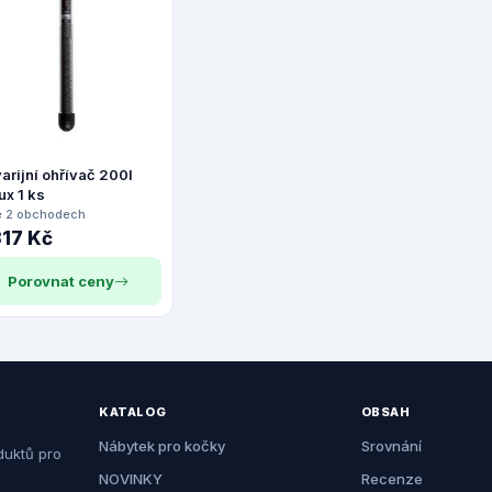
arijní ohřívač 200l
ux 1 ks
e 2 obchodech
317 Kč
Porovnat ceny
KATALOG
OBSAH
Nábytek pro kočky
Srovnání
duktů pro
NOVINKY
Recenze