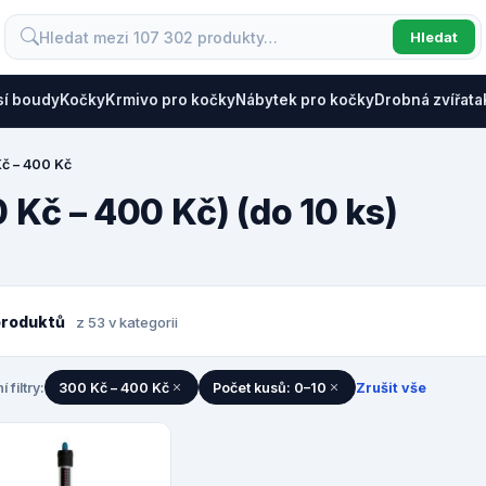
Hledat
sí boudy
Kočky
Krmivo pro kočky
Nábytek pro kočky
Drobná zvířata
č – 400 Kč
0 Kč – 400 Kč) (do 10 ks)
produktů
z 53 v kategorii
í filtry:
300 Kč – 400 Kč
Počet kusů: 0–10
Zrušit vše