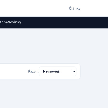
Články
Koně
Novinky
Řazení: