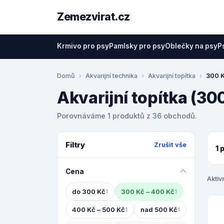
Zemezvirat.cz
Krmivo pro psy
Pamlsky pro psy
Oblečky na psy
P
Domů
Akvarijní technika
Akvarijní topítka
300 K
Akvarijní topítka (30
Porovnáváme 1 produktů z 36 obchodů.
Filtry
Zrušit vše
1 
Cena
Aktivn
do 300 Kč
300 Kč – 400 Kč
1
1
400 Kč – 500 Kč
nad 500 Kč
1
1