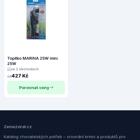
Topítko MARINA 25W mini
25W
ve 2 obchodech
427 Kč
od
Porovnat ceny
Zemezvirat.cz
Katalog chovatelských potřeb – srovnání krmiv a produktů pro