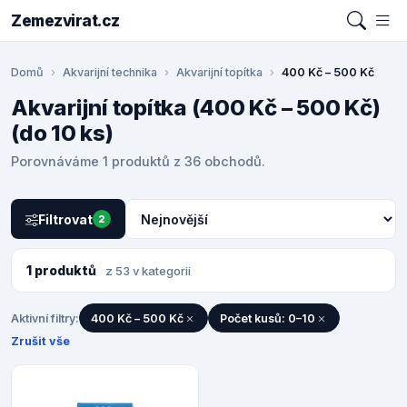
Zemezvirat.cz
Domů
Akvarijní technika
Akvarijní topítka
400 Kč – 500 Kč
Akvarijní topítka (400 Kč – 500 Kč)
(do 10 ks)
Porovnáváme 1 produktů z 36 obchodů.
Filtrovat
2
1 produktů
z 53 v kategorii
Aktivní filtry:
400 Kč – 500 Kč
Počet kusů: 0–10
Zrušit vše