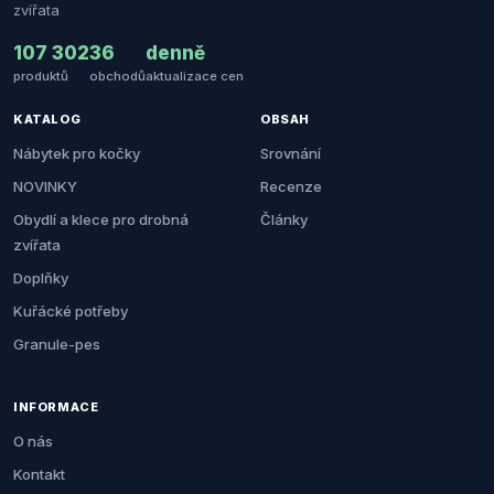
zvířata
107 302
36
denně
produktů
obchodů
aktualizace cen
KATALOG
OBSAH
Nábytek pro kočky
Srovnání
NOVINKY
Recenze
Obydlí a klece pro drobná
Články
zvířata
Doplňky
Kuřácké potřeby
Granule-pes
INFORMACE
O nás
Kontakt