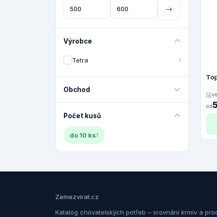
Výrobce
Tetra
1
To
Obchod
v
od
Počet kusů
do 10 ks
1
Zemezvirat.cz
Katalog chovatelských potřeb – srovnání krmiv a pro