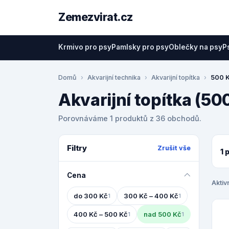
Zemezvirat.cz
Krmivo pro psy
Pamlsky pro psy
Oblečky na psy
P
Domů
Akvarijní technika
Akvarijní topítka
500 K
Akvarijní topítka (50
Porovnáváme 1 produktů z 36 obchodů.
Filtry
Zrušit vše
1 
Cena
Aktivn
do 300 Kč
300 Kč – 400 Kč
1
1
400 Kč – 500 Kč
nad 500 Kč
1
1