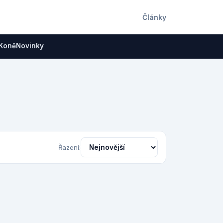
Články
Koně
Novinky
Řazení: