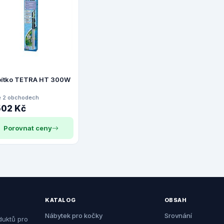
pítko TETRA HT 300W
e 2 obchodech
502 Kč
Porovnat ceny
KATALOG
OBSAH
Nábytek pro kočky
Srovnání
duktů pro