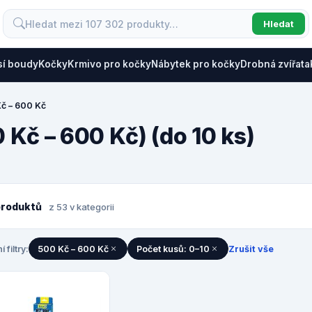
Hledat
sí boudy
Kočky
Krmivo pro kočky
Nábytek pro kočky
Drobná zvířata
č – 600 Kč
0 Kč – 600 Kč) (do 10 ks)
produktů
z 53 v kategorii
í filtry:
500 Kč – 600 Kč
Počet kusů: 0–10
Zrušit vše