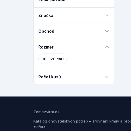
Značka
Obchod
Rozměr
10 – 20 cm
1
Počet kusů
Zemezvirat.cz
Katalog chovatelských potřeb – srovnání krmiv a pro
zvířata