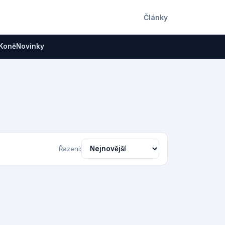
Články
Koně
Novinky
Řazení: