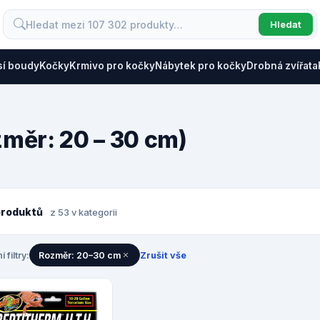
Hledat
sí boudy
Kočky
Krmivo pro kočky
Nábytek pro kočky
Drobná zvířata
změr: 20 – 30 cm)
produktů
z 53 v kategorii
í filtry:
Rozměr: 20–30 cm
Zrušit vše