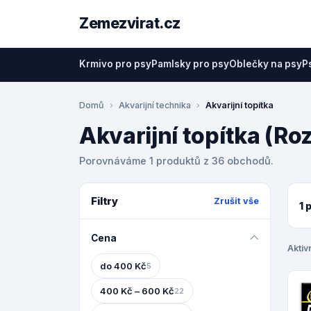
Zemezvirat.cz
Krmivo pro psy
Pamlsky pro psy
Oblečky na psy
P
Domů
Akvarijní technika
Akvarijní topítka
Akvarijní topítka (Ro
Porovnáváme 1 produktů z 36 obchodů.
Filtry
Zrušit vše
1 
Cena
Aktivn
do 400 Kč
5
400 Kč – 600 Kč
22