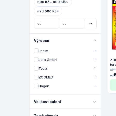
600 Kč – 900 Kč
22
nad 900 Kč
4
Výrobce
Eheim
14
sera GmbH
14
ZO
ter
Tetra
11
38
v
od
ZOOMED
6
Hagen
5
Velikost balení
Země původu