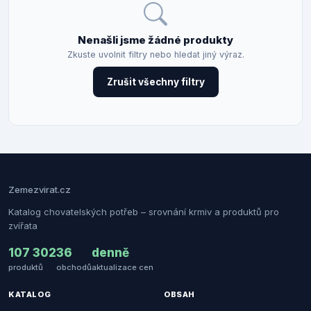
Nenašli jsme žádné produkty
Zkuste uvolnit filtry nebo hledat jiný výraz.
Zrušit všechny filtry
Zemezvirat.cz
Katalog chovatelských potřeb – srovnání krmiv a produktů pro
zvířata
107 302
36
denně
produktů
obchodů
aktualizace cen
KATALOG
OBSAH