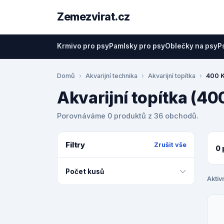
Zemezvirat.cz
Krmivo pro psy
Pamlsky pro psy
Oblečky na psy
P
Domů
Akvarijní technika
Akvarijní topítka
400 K
Akvarijní topítka (40
Porovnáváme 0 produktů z 36 obchodů.
Filtry
Zrušit vše
0 
Počet kusů
Aktivn