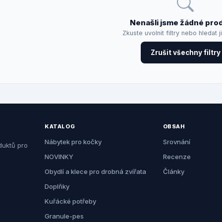
Nenašli jsme žádné pro
Zkuste uvolnit filtry nebo hledat j
Zrušit všechny filtry
KATALOG
OBSAH
Nábytek pro kočky
Srovnání
duktů pro
NOVINKY
Recenze
Obydlí a klece pro drobná zvířata
Články
Doplňky
Kuřácké potřeby
Granule-pes