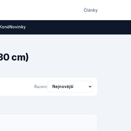
Články
Koně
Novinky
 30 cm)
Řazení: