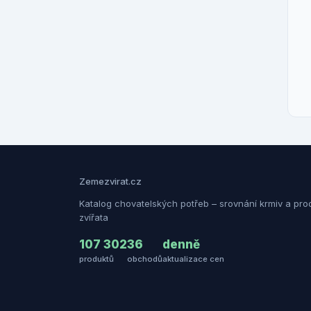
Zemezvirat.cz
Katalog chovatelských potřeb – srovnání krmiv a pro
zvířata
107 302
36
denně
produktů
obchodů
aktualizace cen