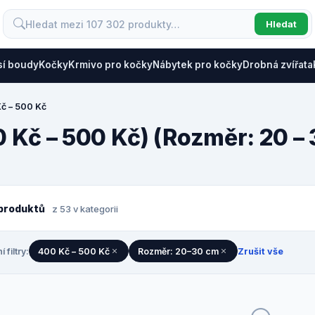
Hledat
sí boudy
Kočky
Krmivo pro kočky
Nábytek pro kočky
Drobná zvířata
č – 500 Kč
0 Kč – 500 Kč) (Rozměr: 20 –
produktů
z 53 v kategorii
í filtry:
400 Kč – 500 Kč
Rozměr: 20–30 cm
Zrušit vše