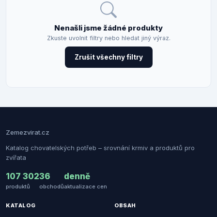
Nenašli jsme žádné produkty
Zkuste uvolnit filtry nebo hledat jiný výraz.
Zrušit všechny filtry
Zemezvirat.cz
Katalog chovatelských potřeb – srovnání krmiv a produktů pro
zvířata
107 302
36
denně
produktů
obchodů
aktualizace cen
KATALOG
OBSAH