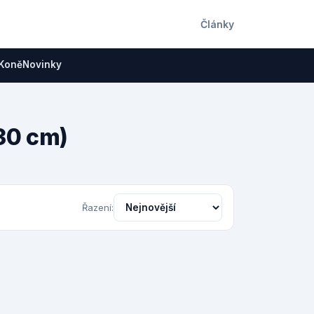
Články
Koně
Novinky
 30 cm)
Řazení: