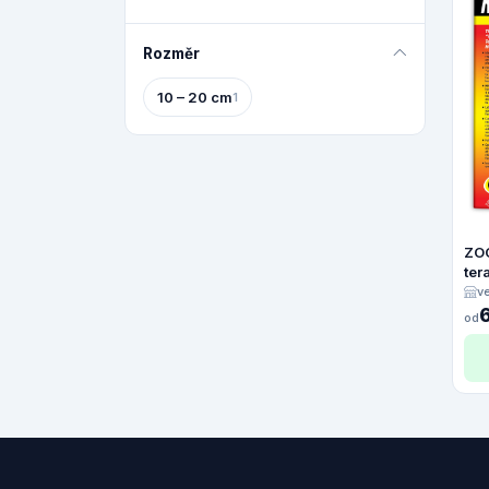
Rozměr
10 – 20 cm
1
ZO
ter
38
v
od