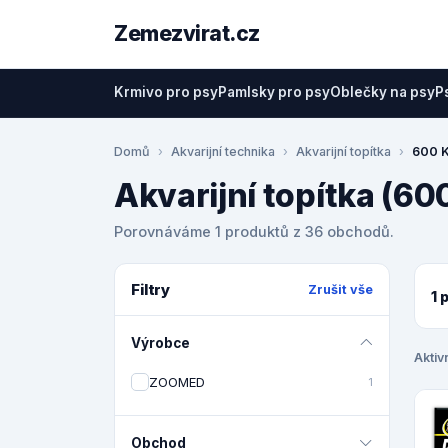
Zemezvirat.cz
Krmivo pro psy
Pamlsky pro psy
Oblečky na psy
P
Domů
Akvarijní technika
Akvarijní topítka
600 K
Akvarijní topítka (60
Porovnáváme 1 produktů z 36 obchodů.
Filtry
Zrušit vše
1 
Výrobce
Aktivn
ZOOMED
1
Obchod