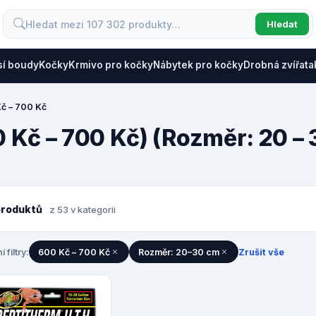
Hledat
sí boudy
Kočky
Krmivo pro kočky
Nábytek pro kočky
Drobná zvířata
č – 700 Kč
0 Kč – 700 Kč) (Rozměr: 20 –
produktů
z 53 v kategorii
í filtry:
600 Kč – 700 Kč
Rozměr: 20–30 cm
Zrušit vše