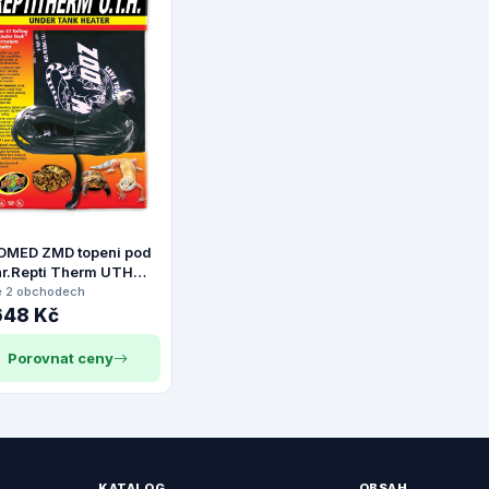
OMED ZMD topeni pod
ar.Repti Therm UTH
-75L 15x20cm
e 2 obchodech
648 Kč
Porovnat ceny
KATALOG
OBSAH