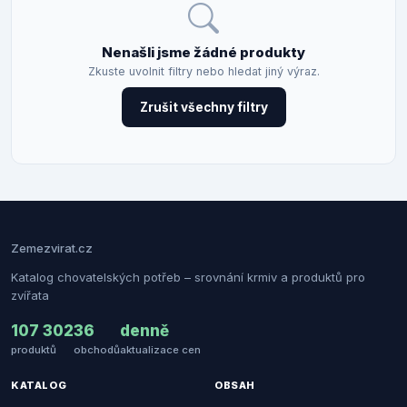
Nenašli jsme žádné produkty
Zkuste uvolnit filtry nebo hledat jiný výraz.
Zrušit všechny filtry
Zemezvirat.cz
Katalog chovatelských potřeb – srovnání krmiv a produktů pro
zvířata
107 302
36
denně
produktů
obchodů
aktualizace cen
KATALOG
OBSAH