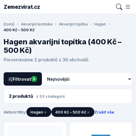
Zemezvirat.cz
Domů
Akvarijní technika
Akvarijní topítka
Hagen
400 Kč – 500 Kč
Hagen akvarijní topítka (400 Kč –
500 Kč)
Porovnáváme 2 produktů z 36 obchodů.
Filtrovat
2
2 produktů
z 53 v kategorii
Aktivní filtry:
Hagen
400 Kč – 500 Kč
Zrušit vše