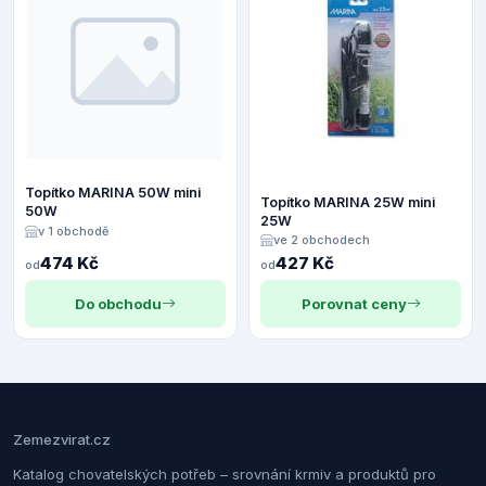
Topítko MARINA 50W mini
Topítko MARINA 25W mini
50W
25W
v 1 obchodě
ve 2 obchodech
474 Kč
427 Kč
od
od
Do obchodu
Porovnat ceny
Zemezvirat.cz
Katalog chovatelských potřeb – srovnání krmiv a produktů pro