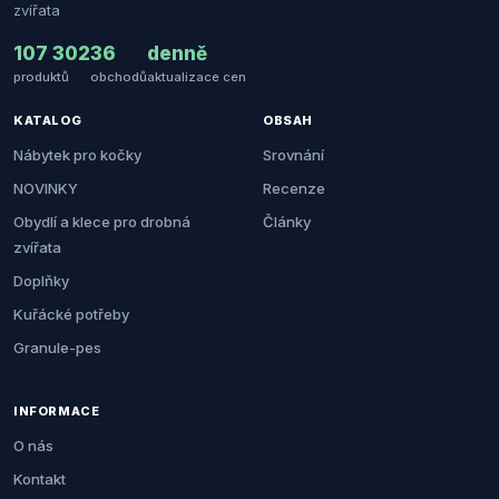
zvířata
107 302
36
denně
produktů
obchodů
aktualizace cen
KATALOG
OBSAH
Nábytek pro kočky
Srovnání
NOVINKY
Recenze
Obydlí a klece pro drobná
Články
zvířata
Doplňky
Kuřácké potřeby
Granule-pes
INFORMACE
O nás
Kontakt