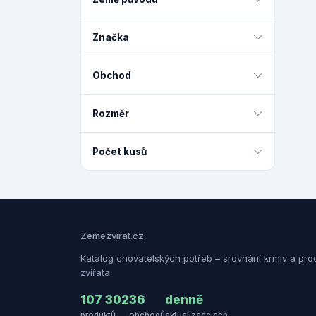
Značka
Obchod
Rozměr
Počet kusů
Zemezvirat.cz
Katalog chovatelských potřeb – srovnání krmiv a pro
zvířata
107 302
36
denně
produktů
obchodů
aktualizace cen