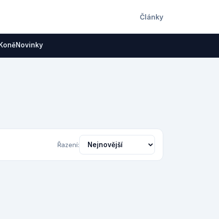
Články
Koně
Novinky
Řazení: