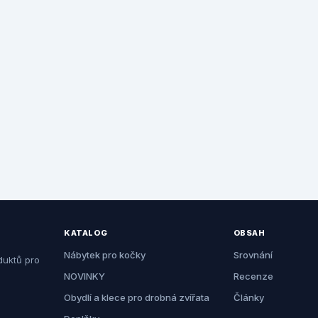
KATALOG
OBSAH
Nábytek pro kočky
Srovnání
duktů pro
NOVINKY
Recenze
Obydlí a klece pro drobná zvířata
Články