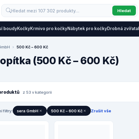
Hledat
sí boudy
Kočky
Krmivo pro kočky
Nábytek pro kočky
Drobná zvířata
 GmbH
500 Kč – 600 Kč
topítka (500 Kč – 600 Kč)
produktů
z 53 v kategorii
í filtry:
sera GmbH
500 Kč – 600 Kč
Zrušit vše