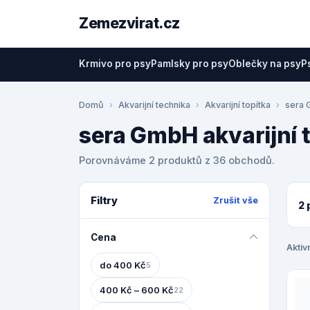
Zemezvirat.cz
Krmivo pro psy
Pamlsky pro psy
Oblečky na psy
P
Domů
Akvarijní technika
Akvarijní topítka
sera
sera GmbH akvarijní 
Porovnáváme 2 produktů z 36 obchodů.
Filtry
Zrušit vše
2 
Cena
Aktivn
do 400 Kč
5
400 Kč – 600 Kč
22