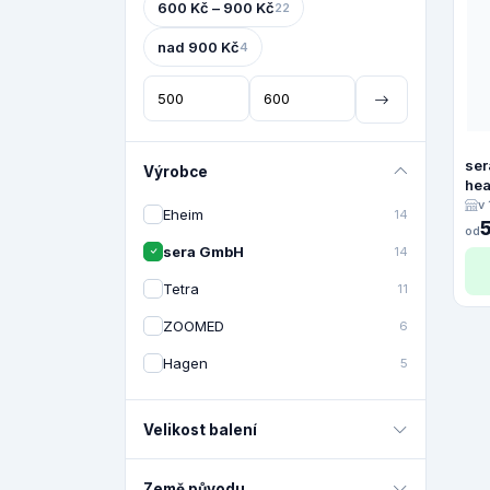
600 Kč – 900 Kč
22
nad 900 Kč
4
ser
Výrobce
hea
v
Eheim
14
od
sera GmbH
14
Tetra
11
ZOOMED
6
Hagen
5
Velikost balení
Země původu