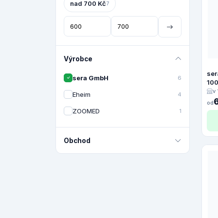
nad 700 Kč
7
Výrobce
ser
sera GmbH
6
10
v
Eheim
4
od
ZOOMED
1
Obchod