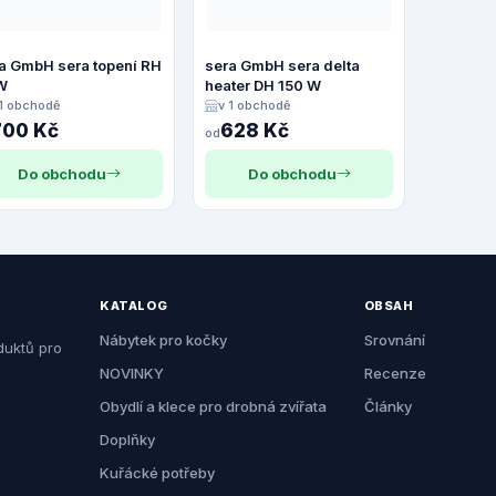
a GmbH sera topení RH
sera GmbH sera delta
W
heater DH 150 W
 1 obchodě
v 1 obchodě
700 Kč
628 Kč
od
Do obchodu
Do obchodu
KATALOG
OBSAH
Nábytek pro kočky
Srovnání
duktů pro
NOVINKY
Recenze
Obydlí a klece pro drobná zvířata
Články
Doplňky
Kuřácké potřeby