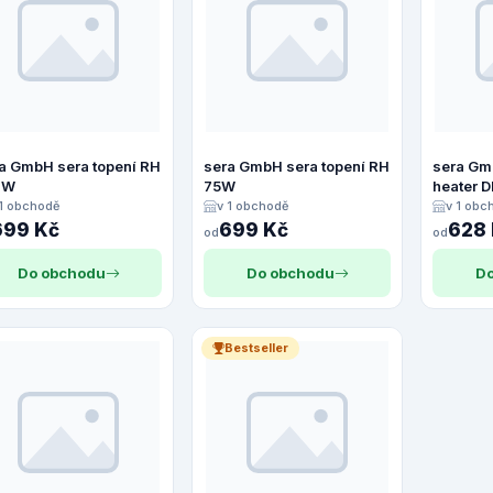
a GmbH sera topení RH
sera GmbH sera topení RH
sera Gm
0W
75W
heater 
 1 obchodě
v 1 obchodě
v 1 obc
699 Kč
699 Kč
628
od
od
Do obchodu
Do obchodu
Do
Bestseller