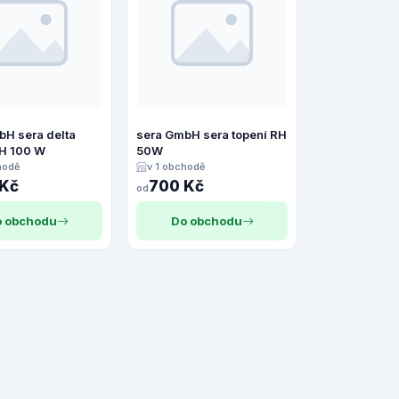
bH sera delta
sera GmbH sera topení RH
DH 100 W
50W
hodě
v 1 obchodě
 Kč
700 Kč
od
 obchodu
Do obchodu