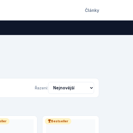
Články
Řazení:
ller
Bestseller