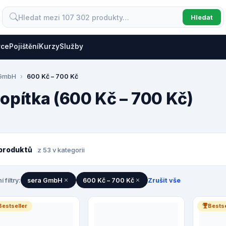
Hledat
vce
Pojištění
Kurzy
Služby
 GmbH
600 Kč – 700 Kč
topítka (600 Kč – 700 Kč)
produktů
z 53 v kategorii
í filtry:
sera GmbH
600 Kč – 700 Kč
Zrušit vše
Bestseller
Bestse