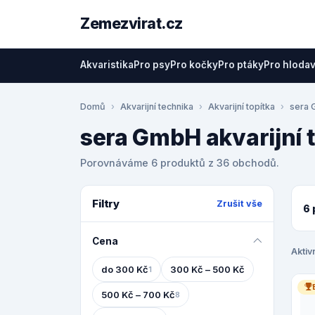
Zemezvirat.cz
Akvaristika
Pro psy
Pro kočky
Pro ptáky
Pro hloda
Domů
Akvarijní technika
Akvarijní topítka
sera
sera GmbH akvarijní 
Porovnáváme 6 produktů z 36 obchodů.
Filtry
Zrušit vše
6 
Cena
Aktivn
do 300 Kč
300 Kč – 500 Kč
1
500 Kč – 700 Kč
8