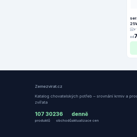
ser
25
v
od
Zemezvirat.cz
Katalog chovatelských potřeb – srovnání krmiv a pro
zvířata
107 302
36
denně
produktů
obchodů
aktualizace cen