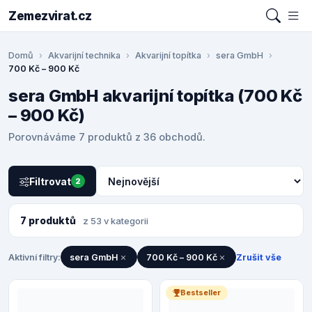
Zemezvirat.cz
Domů
Akvarijní technika
Akvarijní topítka
sera GmbH
700 Kč – 900 Kč
sera GmbH akvarijní topítka (700 Kč
– 900 Kč)
Porovnáváme 7 produktů z 36 obchodů.
Filtrovat
2
7 produktů
z 53 v kategorii
Aktivní filtry:
sera GmbH
700 Kč – 900 Kč
Zrušit vše
Bestseller