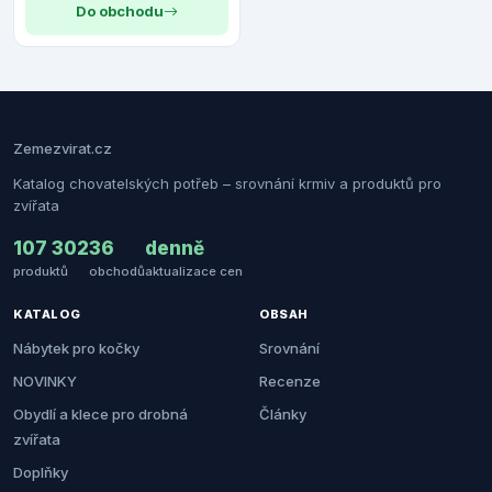
Do obchodu
Zemezvirat.cz
Katalog chovatelských potřeb – srovnání krmiv a produktů pro
zvířata
107 302
36
denně
produktů
obchodů
aktualizace cen
KATALOG
OBSAH
Nábytek pro kočky
Srovnání
NOVINKY
Recenze
Obydlí a klece pro drobná
Články
zvířata
Doplňky