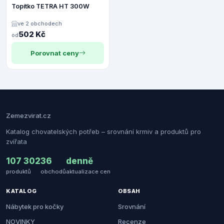
Topítko TETRA HT 300W
ve 2 obchodech
502 Kč
od
Porovnat ceny
Zemezvirat.cz
Katalog chovatelských potřeb – srovnání krmiv a produktů pro
zvířata
107 302
36
denně
produktů
obchodů
aktualizace cen
KATALOG
OBSAH
Nábytek pro kočky
Srovnání
NOVINKY
Recenze