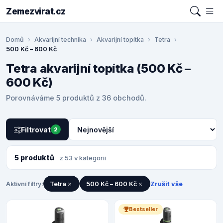
Zemezvirat.cz
Domů
Akvarijní technika
Akvarijní topítka
Tetra
500 Kč – 600 Kč
Tetra akvarijní topítka (500 Kč –
600 Kč)
Porovnáváme 5 produktů z 36 obchodů.
Filtrovat
2
5 produktů
z 53 v kategorii
Aktivní filtry:
Tetra
500 Kč – 600 Kč
Zrušit vše
Bestseller