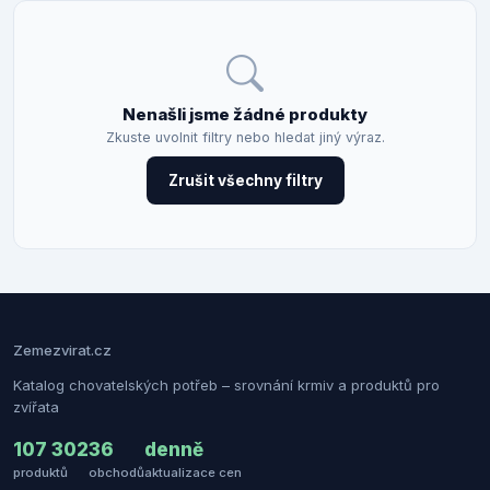
Nenašli jsme žádné produkty
Zkuste uvolnit filtry nebo hledat jiný výraz.
Zrušit všechny filtry
Zemezvirat.cz
Katalog chovatelských potřeb – srovnání krmiv a produktů pro
zvířata
107 302
36
denně
produktů
obchodů
aktualizace cen