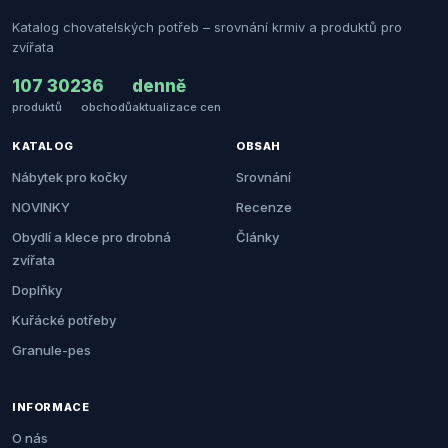
Katalog chovatelských potřeb – srovnání krmiv a produktů pro
zvířata
107 302
36
denně
produktů
obchodů
aktualizace cen
KATALOG
OBSAH
Nábytek pro kočky
Srovnání
NOVINKY
Recenze
Obydlí a klece pro drobná
Články
zvířata
Doplňky
Kuřácké potřeby
Granule-pes
INFORMACE
O nás