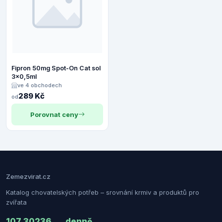
Fipron 50mg Spot-On Cat sol
3x0,5ml
ve 4 obchodech
289 Kč
od
Porovnat ceny
Zemezvirat.cz
Katalog chovatelských potřeb – srovnání krmiv a produktů pro
zvířata
107 302
36
denně