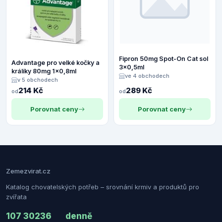
Fipron 50mg Spot-On Cat sol
Advantage pro velké kočky a
3x0,5ml
králíky 80mg 1x0,8ml
ve 4 obchodech
v 5 obchodech
214 Kč
289 Kč
od
od
Porovnat ceny
Porovnat ceny
Zemezvirat.cz
Katalog chovatelských potřeb – srovnání krmiv a produktů pro
zvířata
107 302
36
denně