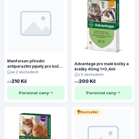
Menforsan přírodní
Advantage pro malé kočky a
antiparazitní pipety pro kočky
králíky 40mg 1x0,4ml
2x1,5ml
ve 2 obchodech
v 5 obchodech
210 Kč
200 Kč
od
od
Porovnat ceny
Porovnat ceny
Bestseller