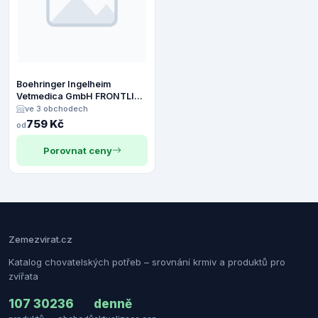
Boehringer Ingelheim
Vetmedica GmbH FRONTLINE
COMBO spot-on pro kočky -
ve 3 obchodech
3x0,5ml
759 Kč
od
Porovnat ceny
Zemezvirat.cz
Katalog chovatelských potřeb – srovnání krmiv a produktů pro
zvířata
107 302
36
denně