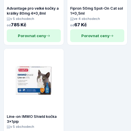
Advantage pro velké kočky a
Fipron 50mg Spot-On Cat sol
králíky 80mg 4x0,8ml
1x0,5ml
v 5 obchodech
ve 4 obchodech
785 Kč
67 Kč
od
od
Porovnat ceny
Porovnat ceny
Line-on IMMO Shield kočka
3x1pip
v 5 obchodech