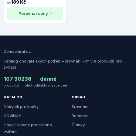
189 Kč
od
Porovnat ceny
Zemezvirat.cz
Katalog chovatelských potřeb – srovnání krmiv a produktů pro
zvířata
107 302
36
denně
produktů
obchodů
aktualizace cen
KATALOG
OBSAH
Nábytek pro kočky
Srovnání
NOVINKY
Recenze
Obydlí a klece pro drobná
Články
zvířata