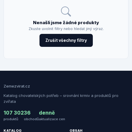
Nenašli jsme žádné produkty
Zkuste uvolnit filtry nebo hledat jiný výraz.
Zrušit všechny filtry
Zemezvirat.cz
Katalog chovatelských potřeb – srovnání krmiv a produktů pro
zvířata
107 302
36
denně
produktů
obchodů
aktualizace cen
KATALOG
OBSAH