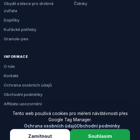
Obydlí a klece pro drobná
Články
zvířata
Doplňky
Kuřácké potřeby
Granule-pes
INFORMACE
O nás
Kontakt
Ochrana osobních údajů
Obchodní podmínky
Affiliate upozornění
Tento web používá cookies pro měření návštěvnosti přes
Google Tag Manager.
Ochrana osobních údajů
Obchodní podmínky
© 2026 Zemezvirat.cz. Všechna práva vyhrazena.
Zamítnout
Souhlasím
Za nákup přes naše odkazy můžeme získat provizi. Cenu pro vás to