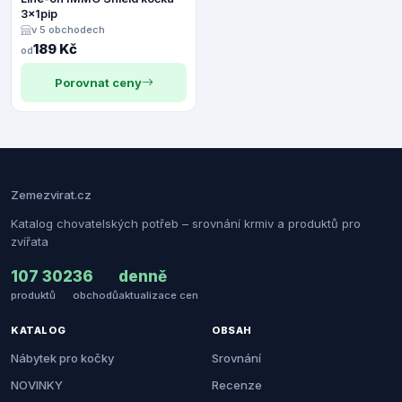
3x1pip
v 5 obchodech
189 Kč
od
Porovnat ceny
Zemezvirat.cz
Katalog chovatelských potřeb – srovnání krmiv a produktů pro
zvířata
107 302
36
denně
produktů
obchodů
aktualizace cen
KATALOG
OBSAH
Nábytek pro kočky
Srovnání
NOVINKY
Recenze