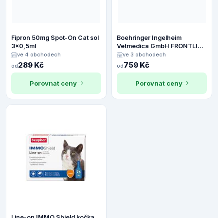
Fipron 50mg Spot-On Cat sol
Boehringer Ingelheim
3x0,5ml
Vetmedica GmbH FRONTLINE
COMBO spot-on pro kočky -
ve 4 obchodech
ve 3 obchodech
3x0,5ml
289 Kč
759 Kč
od
od
Porovnat ceny
Porovnat ceny
Line-on IMMO Shield kočka