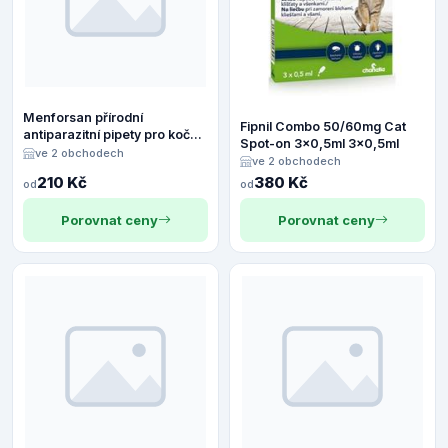
Menforsan přírodní
Fipnil Combo 50/60mg Cat
antiparazitní pipety pro kočky
Spot-on 3x0,5ml 3x0,5ml
2x1,5ml
ve 2 obchodech
ve 2 obchodech
210 Kč
380 Kč
od
od
Porovnat ceny
Porovnat ceny