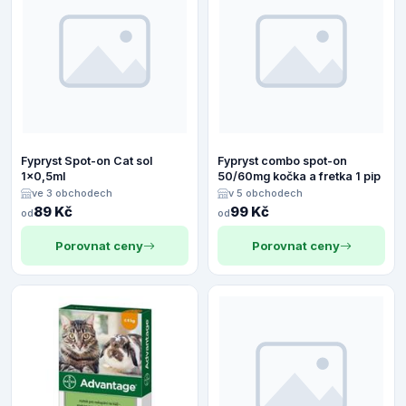
Fypryst Spot-on Cat sol
Fypryst combo spot-on
1x0,5ml
50/60mg kočka a fretka 1 pip
ve 3 obchodech
v 5 obchodech
89 Kč
99 Kč
od
od
Porovnat ceny
Porovnat ceny