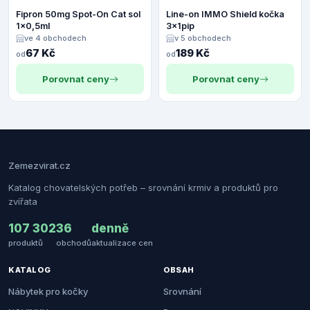
Fipron 50mg Spot-On Cat sol
Line-on IMMO Shield kočka
1x0,5ml
3x1pip
ve 4 obchodech
v 5 obchodech
67 Kč
189 Kč
od
od
Porovnat ceny
Porovnat ceny
Zemezvirat.cz
Katalog chovatelských potřeb – srovnání krmiv a produktů pro
zvířata
107 302
36
denně
produktů
obchodů
aktualizace cen
KATALOG
OBSAH
Nábytek pro kočky
Srovnání