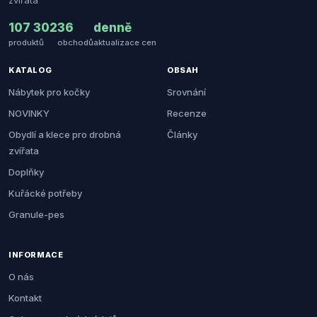
zvířata
107 302
36
denně
produktů
obchodů
aktualizace cen
KATALOG
OBSAH
Nábytek pro kočky
Srovnání
NOVINKY
Recenze
Obydlí a klece pro drobná
Články
zvířata
Doplňky
Kuřácké potřeby
Granule-pes
INFORMACE
O nás
Kontakt