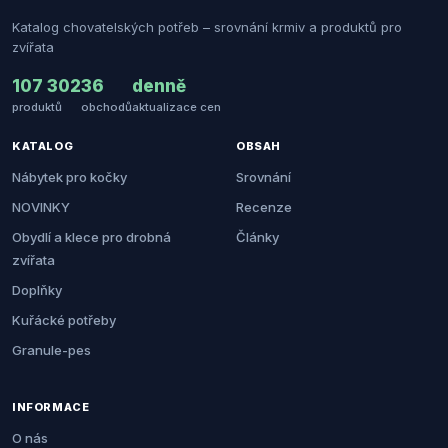
Katalog chovatelských potřeb – srovnání krmiv a produktů pro
zvířata
107 302
36
denně
produktů
obchodů
aktualizace cen
KATALOG
OBSAH
Nábytek pro kočky
Srovnání
NOVINKY
Recenze
Obydlí a klece pro drobná
Články
zvířata
Doplňky
Kuřácké potřeby
Granule-pes
INFORMACE
O nás