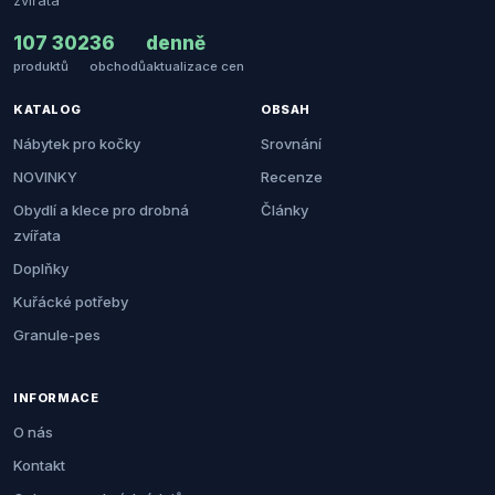
zvířata
107 302
36
denně
produktů
obchodů
aktualizace cen
KATALOG
OBSAH
Nábytek pro kočky
Srovnání
NOVINKY
Recenze
Obydlí a klece pro drobná
Články
zvířata
Doplňky
Kuřácké potřeby
Granule-pes
INFORMACE
O nás
Kontakt