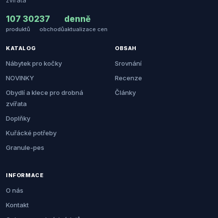
zvířata
107 302
37
denně
produktů
obchodů
aktualizace cen
KATALOG
OBSAH
Nábytek pro kočky
Srovnání
NOVINKY
Recenze
Obydlí a klece pro drobná
Články
zvířata
Doplňky
Kuřácké potřeby
Granule-pes
INFORMACE
O nás
Kontakt