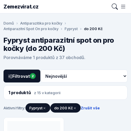
Zemezvirat.cz
Domů
Antiparazitika pro kočky
Antiparazitní Spot On pro kočky
Fypryst
do 200 Kč
Fypryst antiparazitní spot on pro
kočky (do 200 Kč)
Porovnáváme 1 produktů z 37 obchodů.
Filtrovat
2
1 produktů
z 15 v kategorii
Aktivní filtry:
Fypryst
do 200 Kč
Zrušit vše