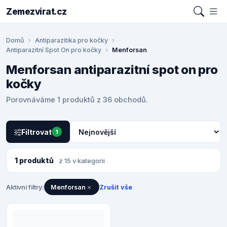
Zemezvirat.cz
Domů
Antiparazitika pro kočky
Antiparazitní Spot On pro kočky
Menforsan
Menforsan antiparazitní spot on pro
kočky
Porovnáváme 1 produktů z 36 obchodů.
Filtrovat
1
1 produktů
z 15 v kategorii
Aktivní filtry:
Menforsan
Zrušit vše