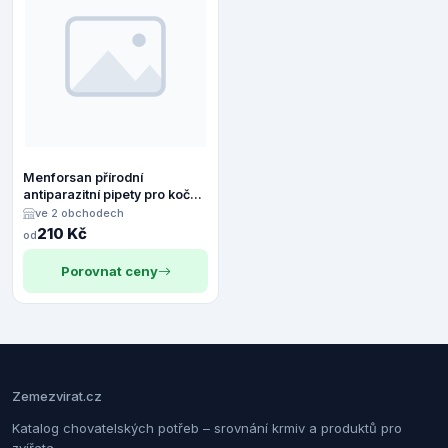
Menforsan přírodní
antiparazitní pipety pro kočky
2x1,5ml
ve 2 obchodech
210 Kč
od
Porovnat ceny
Zemezvirat.cz
Katalog chovatelských potřeb – srovnání krmiv a produktů pro