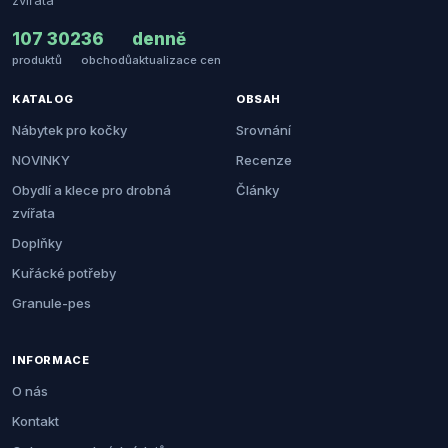
zvířata
107 302
36
denně
produktů
obchodů
aktualizace cen
KATALOG
OBSAH
Nábytek pro kočky
Srovnání
NOVINKY
Recenze
Obydlí a klece pro drobná
Články
zvířata
Doplňky
Kuřácké potřeby
Granule-pes
INFORMACE
O nás
Kontakt