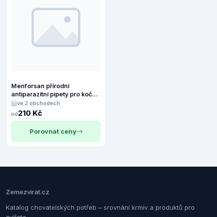
Menforsan přírodní
antiparazitní pipety pro kočky
2x1,5ml
ve 2 obchodech
210 Kč
od
Porovnat ceny
Zemezvirat.cz
Katalog chovatelských potřeb – srovnání krmiv a produktů pro