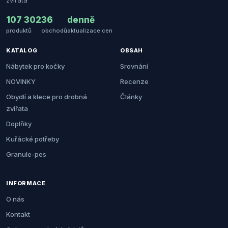
zvířata
107 302
36
denně
produktů
obchodů
aktualizace cen
KATALOG
OBSAH
Nábytek pro kočky
Srovnání
NOVINKY
Recenze
Obydlí a klece pro drobná
Články
zvířata
Doplňky
Kuřácké potřeby
Granule-pes
INFORMACE
O nás
Kontakt